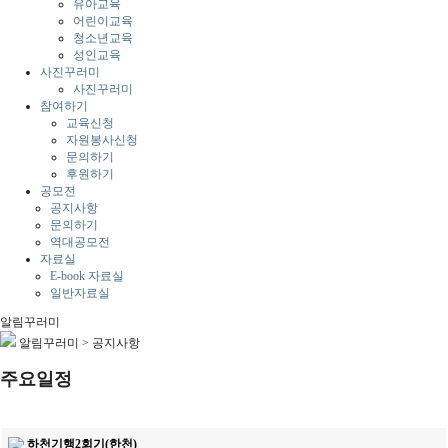
유아교육
어린이교육
청소년교육
성인교육
사진꾸러미
사진꾸러미
참여하기
교육신청
자원봉사신청
문의하기
후원하기
공모전
공지사항
문의하기
역대공모전
자료실
E-book 자료실
일반자료실
알림꾸러미
알림꾸러미
>
공지사항
주요일정
하천기행2회기(한천)