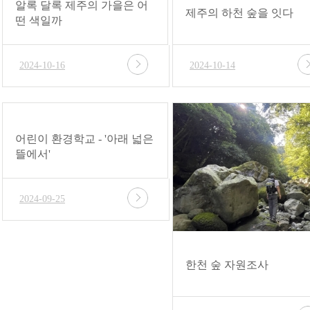
알록 달록 제주의 가을은 어
제주의 하천 숲을 잇다
떤 색일까
2024-10-16
2024-10-14
어린이 환경학교 - '아래 넓은
뜰에서'
2024-09-25
한천 숲 자원조사